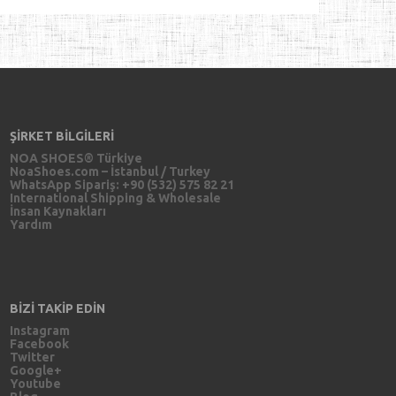
ŞİRKET BİLGİLERİ
NOA SHOES® Türkiye
NoaShoes.com – İstanbul / Turkey
WhatsApp Sipariş: +90 (532) 575 82 21
International Shipping & Wholesale
İnsan Kaynakları
Yardım
BİZİ TAKİP EDİN
Instagram
Facebook
Twitter
Google+
Youtube