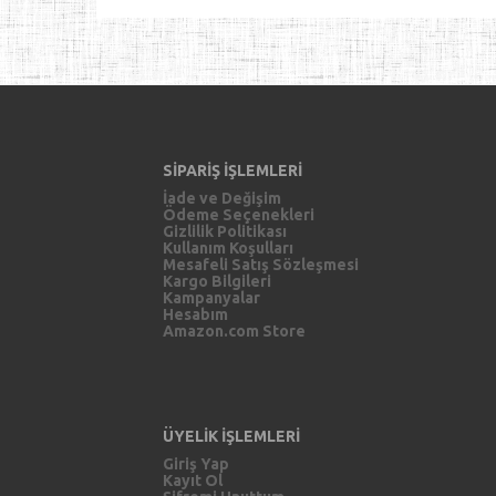
SİPARİŞ İŞLEMLERİ
İade ve Değişim
Ödeme Seçenekleri
Gizlilik Politikası
Kullanım Koşulları
Mesafeli Satış Sözleşmesi
Kargo Bilgileri
Kampanyalar
Hesabım
Amazon.com Store
ÜYELİK İŞLEMLERİ
Giriş Yap
Kayıt Ol