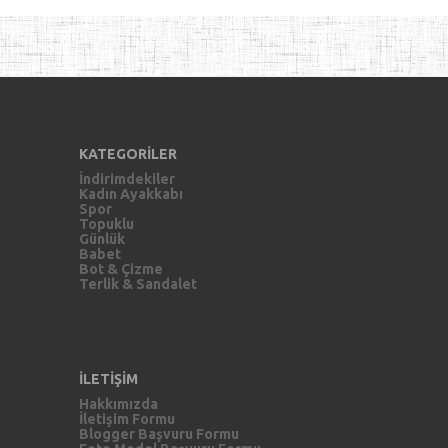
KATEGORİLER
İndirimdekiler
Kadın Ayakkabı
Spor
Topuklu
Günlük
Babet
Bot & Çizme
Terlik & Sandalet
İLETİŞİM
Hakkımızda
İletişim Formu
Blogger Başvuru Formu