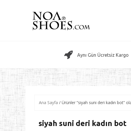
Skip
to
content
Aynı Gün Ücretsiz Kargo
Ana Sayfa
/ Ürünler “siyah suni deri kadın bot” ol
siyah suni deri kadın bot