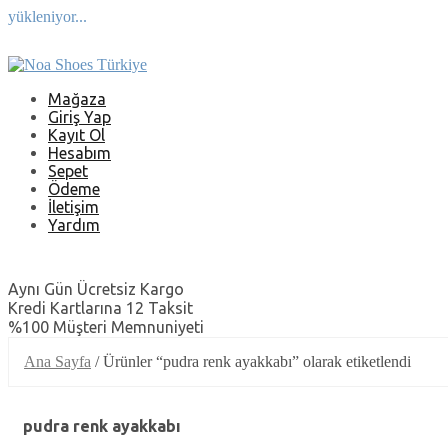
yükleniyor...
Skip
to
content
Mağaza
Giriş Yap
Kayıt Ol
Hesabım
Sepet
Ödeme
İletişim
Yardım
Aynı Gün Ücretsiz Kargo
Kredi Kartlarına 12 Taksit
%100 Müşteri Memnuniyeti
Ana Sayfa
/ Ürünler “pudra renk ayakkabı” olarak etiketlendi
pudra renk ayakkabı