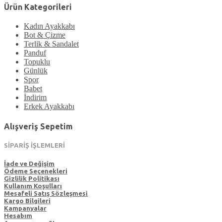
Ürün Kategorileri
Kadın Ayakkabı
Bot & Çizme
Terlik & Sandalet
Panduf
Topuklu
Günlük
Spor
Babet
İndirim
Erkek Ayakkabı
Alışveriş Sepetim
SİPARİŞ İŞLEMLERİ
İade ve Değişim
Ödeme Seçenekleri
Gizlilik Politikası
Kullanım Koşulları
Mesafeli Satış Sözleşmesi
Kargo Bilgileri
Kampanyalar
Hesabım