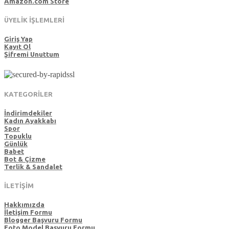
Amazon.com Store
ÜYELİK İŞLEMLERİ
Giriş Yap
Kayıt Ol
Şifremi Unuttum
KATEGORİLER
İndirimdekiler
Kadın Ayakkabı
Spor
Topuklu
Günlük
Babet
Bot & Çizme
Terlik & Sandalet
İLETİŞİM
Hakkımızda
İletişim Formu
Blogger Başvuru Formu
Foto Model Başvuru Formu