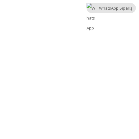
WhatsApp Sipariş
m
Sepet
Ödeme
İletişim
Yardım
%100 Müşteri Memnuniyeti
ÜRÜN ARA
Ara: