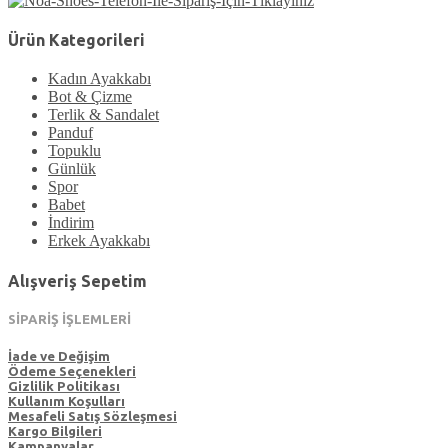
Ürün Kategorileri
Kadın Ayakkabı
Bot & Çizme
Terlik & Sandalet
Panduf
Topuklu
Günlük
Spor
Babet
İndirim
Erkek Ayakkabı
Alışveriş Sepetim
SİPARİŞ İŞLEMLERİ
İade ve Değişim
Ödeme Seçenekleri
Gizlilik Politikası
Kullanım Koşulları
Mesafeli Satış Sözleşmesi
Kargo Bilgileri
Kampanyalar