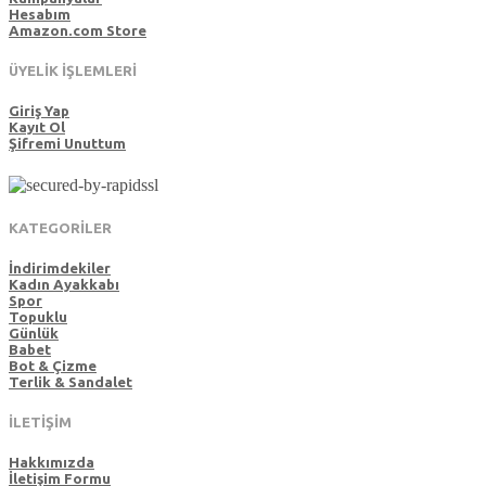
Hesabım
Amazon.com Store
ÜYELİK İŞLEMLERİ
Giriş Yap
Kayıt Ol
Şifremi Unuttum
KATEGORİLER
İndirimdekiler
Kadın Ayakkabı
Spor
Topuklu
Günlük
Babet
Bot & Çizme
Terlik & Sandalet
İLETİŞİM
Hakkımızda
İletişim Formu