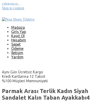
yükleniyor...
Skip to content
Mağaza
Giriş Yap
Kayıt Ol
Hesabım
Sepet
Ödeme
İletişim
Yardım
Aynı Gün Ücretsiz Kargo
Kredi Kartlarına 12 Taksit
%100 Müşteri Memnuniyeti
Parmak Arası Terlik Kadın Siyah
Sandalet Kalın Taban Ayakkabı4