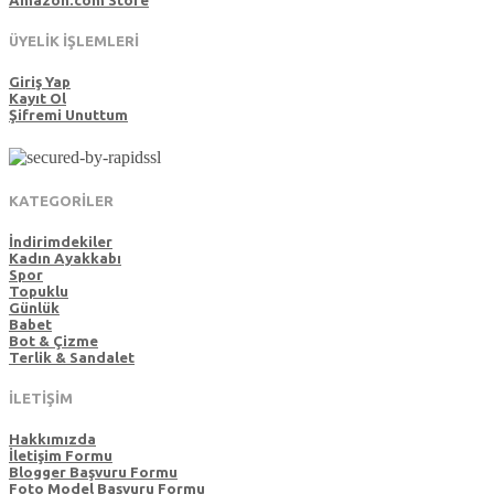
Amazon.com Store
ÜYELİK İŞLEMLERİ
Giriş Yap
Kayıt Ol
Şifremi Unuttum
KATEGORİLER
İndirimdekiler
Kadın Ayakkabı
Spor
Topuklu
Günlük
Babet
Bot & Çizme
Terlik & Sandalet
İLETİŞİM
Hakkımızda
İletişim Formu
Blogger Başvuru Formu
Foto Model Başvuru Formu