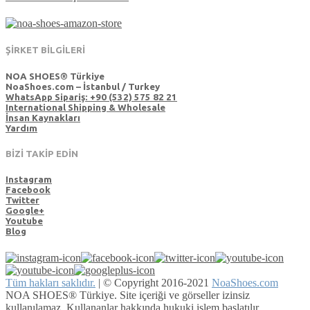
ŞİRKET BİLGİLERİ
NOA SHOES® Türkiye
NoaShoes.com – İstanbul / Turkey
WhatsApp Sipariş: +90 (532) 575 82 21
International Shipping & Wholesale
İnsan Kaynakları
Yardım
BİZİ TAKİP EDİN
Instagram
Facebook
Twitter
Google+
Youtube
Blog
Tüm hakları saklıdır.
|
© Copyright 2016-2021
NoaShoes.com
NOA SHOES® Türkiye. Site içeriği ve görseller izinsiz
kullanılamaz. Kullananlar hakkında hukuki işlem başlatılır.