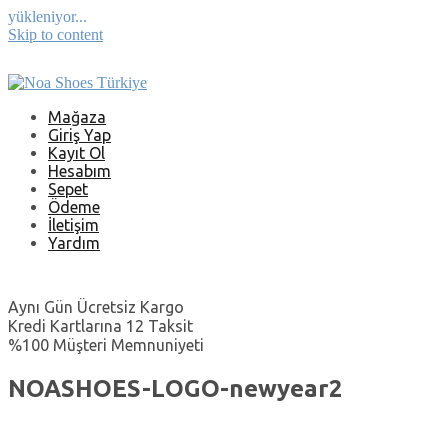
yükleniyor...
Skip to content
Mağaza
Giriş Yap
Kayıt Ol
Hesabım
Sepet
Ödeme
İletişim
Yardım
Aynı Gün Ücretsiz Kargo
Kredi Kartlarına 12 Taksit
%100 Müşteri Memnuniyeti
NOASHOES-LOGO-newyear2