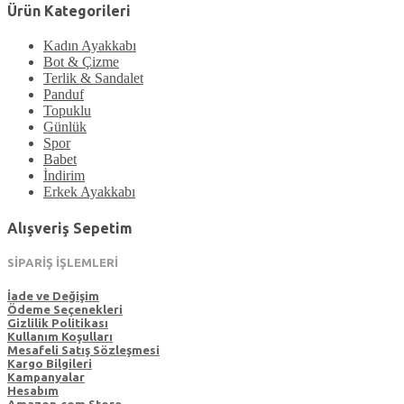
Ürün Kategorileri
Kadın Ayakkabı
Bot & Çizme
Terlik & Sandalet
Panduf
Topuklu
Günlük
Spor
Babet
İndirim
Erkek Ayakkabı
Alışveriş Sepetim
SİPARİŞ İŞLEMLERİ
İade ve Değişim
Ödeme Seçenekleri
Gizlilik Politikası
Kullanım Koşulları
Mesafeli Satış Sözleşmesi
Kargo Bilgileri
Kampanyalar
Hesabım