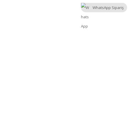
Skip
WhatsApp Sipariş
to
content
Aynı Gün Ücretsiz Kargo
Kredi Kartlarına 12 Taksit
%100 Müşteri Memnuniyeti
Leopar Spor Ayakkabı Sneakers
Tüylü Bayan Beyaz Taban Kadın
Babet1