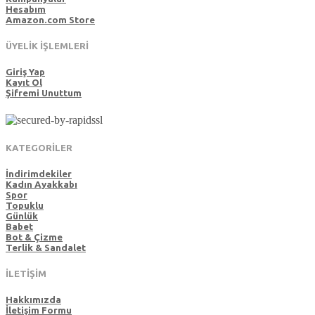
Hesabım
Amazon.com Store
ÜYELİK İŞLEMLERİ
Giriş Yap
Kayıt Ol
Şifremi Unuttum
KATEGORİLER
İndirimdekiler
Kadın Ayakkabı
Spor
Topuklu
Günlük
Babet
Bot & Çizme
Terlik & Sandalet
İLETİŞİM
Hakkımızda
İletişim Formu