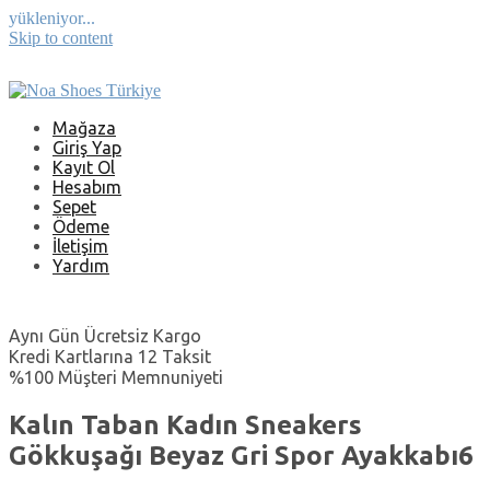
yükleniyor...
Skip to content
Mağaza
Giriş Yap
Kayıt Ol
Hesabım
Sepet
Ödeme
İletişim
Yardım
Aynı Gün Ücretsiz Kargo
Kredi Kartlarına 12 Taksit
%100 Müşteri Memnuniyeti
Kalın Taban Kadın Sneakers
Gökkuşağı Beyaz Gri Spor Ayakkabı6