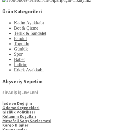
Ürün Kategorileri
Kadın Ayakkabı
Bot & Çizme
Terlik & Sandalet
Panduf
Topuklu
Günlük
Spor
Babet
İndirim
Erkek Ayakkabı
Alışveriş Sepetim
SİPARİŞ İŞLEMLERİ
İade ve Değişim
Ödeme Seçenekleri
Gizlilik Politikası
Kullanım Koşulları
Mesafeli Satış Sözleşmesi
Kargo Bilgileri
Kampanyalar