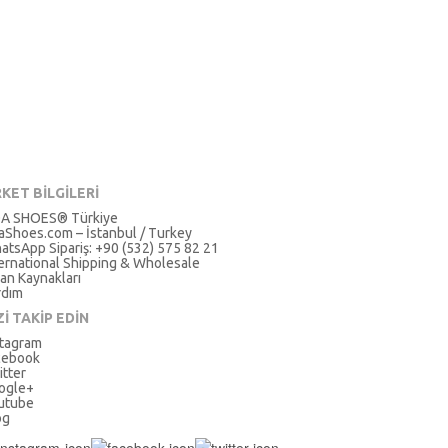
RKET BİLGİLERİ
A SHOES® Türkiye
aShoes.com – İstanbul / Turkey
atsApp Sipariş: +90 (532) 575 82 21
ternational Shipping & Wholesale
an Kaynakları
rdım
Zİ TAKİP EDİN
stagram
cebook
itter
ogle+
utube
og