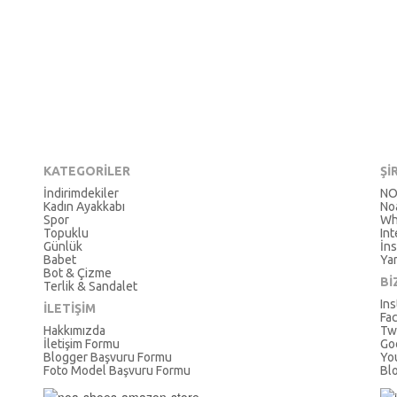
KATEGORİLER
Şİ
İndirimdekiler
NO
Kadın Ayakkabı
No
Spor
Wh
Topuklu
In
Günlük
İns
Babet
Ya
Bot & Çizme
Bİ
Terlik & Sandalet
In
İLETİŞİM
Fa
Hakkımızda
Tw
İletişim Formu
Go
Blogger Başvuru Formu
Yo
Foto Model Başvuru Formu
Bl