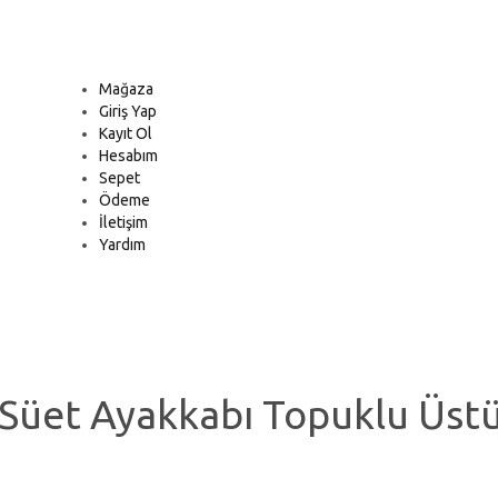
Mağaza
Giriş Yap
Kayıt Ol
Hesabım
Sepet
Ödeme
İletişim
Yardım
 Süet Ayakkabı Topuklu Üst