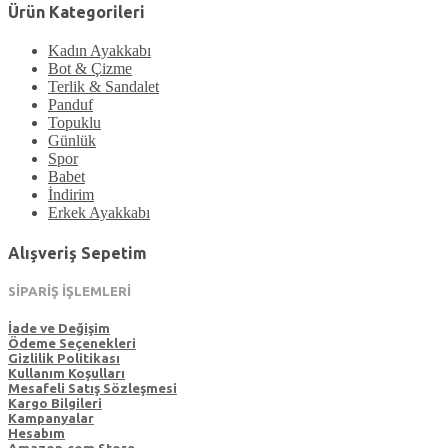
Ürün Kategorileri
Kadın Ayakkabı
Bot & Çizme
Terlik & Sandalet
Panduf
Topuklu
Günlük
Spor
Babet
İndirim
Erkek Ayakkabı
Alışveriş Sepetim
SİPARİŞ İŞLEMLERİ
İade ve Değişim
Ödeme Seçenekleri
Gizlilik Politikası
Kullanım Koşulları
Mesafeli Satış Sözleşmesi
Kargo Bilgileri
Kampanyalar
Hesabım