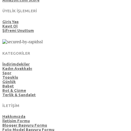
Amazon.com Store
ÜYELİK İŞLEMLERİ
Giriş Yap
Kayıt Ol
Şifremi Unuttum
KATEGORİLER
İndirimdekiler
Kadın Ayakkabı
Spor
Topuklu
Günlük
Babet
Bot & Çizme
Terlik & Sandalet
İLETİŞİM
Hakkımızda
İletişim Formu
Blogger Başvuru Formu
Foto Model Başvuru Formu