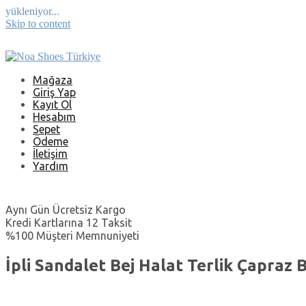
yükleniyor...
Skip to content
Mağaza
Giriş Yap
Kayıt Ol
Hesabım
Sepet
Ödeme
İletişim
Yardım
Aynı Gün Ücretsiz Kargo
Kredi Kartlarına 12 Taksit
%100 Müşteri Memnuniyeti
İpli Sandalet Bej Halat Terlik Çapraz