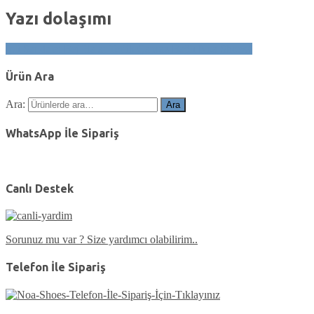
Yazı dolaşımı
İpli Sandalet Bej Halat Terlik Çapraz Bağlı Noa Shoes4
Ürün Ara
Ara:
Ara
WhatsApp İle Sipariş
Canlı Destek
Sorunuz mu var ? Size yardımcı olabilirim..
Telefon İle Sipariş