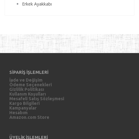
Erkek Ayakkabı
SİPARİŞ İŞLEMLERİ
İade ve Değişim
Ödeme Seçenekleri
Gizlilik Politikası
Kullanım Koşulları
Mesafeli Satış Sözleşmesi
Kargo Bilgileri
Kampanyalar
Hesabım
Amazon.com Store
ÜYELİK İŞLEMLERİ