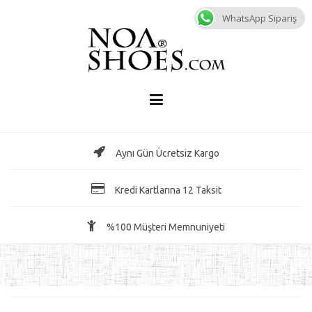
Skip
WhatsApp Sipariş
to
content
Aynı Gün Ücretsiz Kargo
Kredi Kartlarına 12 Taksit
%100 Müşteri Memnuniyeti