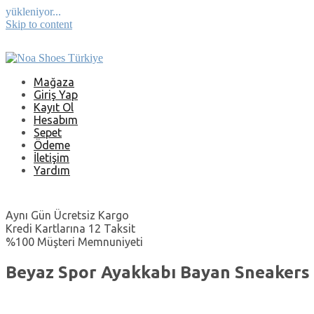
yükleniyor...
Skip to content
Mağaza
Giriş Yap
Kayıt Ol
Hesabım
Sepet
Ödeme
İletişim
Yardım
Aynı Gün Ücretsiz Kargo
Kredi Kartlarına 12 Taksit
%100 Müşteri Memnuniyeti
Beyaz Spor Ayakkabı Bayan Sneakers