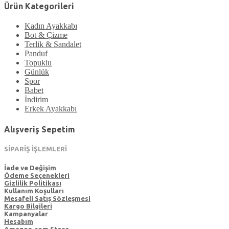
Ürün Kategorileri
Kadın Ayakkabı
Bot & Çizme
Terlik & Sandalet
Panduf
Topuklu
Günlük
Spor
Babet
İndirim
Erkek Ayakkabı
Alışveriş Sepetim
SİPARİŞ İŞLEMLERİ
İade ve Değişim
Ödeme Seçenekleri
Gizlilik Politikası
Kullanım Koşulları
Mesafeli Satış Sözleşmesi
Kargo Bilgileri
Kampanyalar
Hesabım