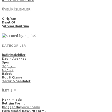
Amazon.com Store
ÜYELİK İŞLEMLERİ
Giriş Yap
Kayıt Ol
Şifremi Unuttum
KATEGORİLER
İndirimdekiler
Kadın Ayakkabı
Spor
Topuklu
Günlük
Babet
Bot & Çizme
Terlik & Sandalet
İLETİŞİM
Hakkımızda
İletişim Formu
Blogger Başvuru Formu
Foto Model Başvuru Formu