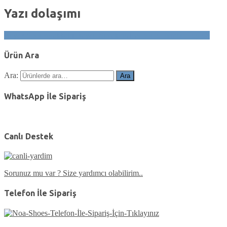
Yazı dolaşımı
Beyaz Spor Ayakkabı Bayan Sneakers Ponponlu Pembe Tüylü8
Ürün Ara
Ara:
Ara
WhatsApp İle Sipariş
Canlı Destek
Sorunuz mu var ? Size yardımcı olabilirim..
Telefon İle Sipariş