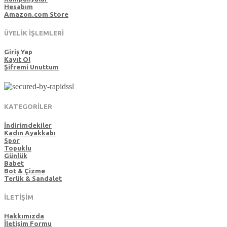
Hesabım
Amazon.com Store
ÜYELİK İŞLEMLERİ
Giriş Yap
Kayıt Ol
Şifremi Unuttum
KATEGORİLER
İndirimdekiler
Kadın Ayakkabı
Spor
Topuklu
Günlük
Babet
Bot & Çizme
Terlik & Sandalet
İLETİŞİM
Hakkımızda
İletişim Formu