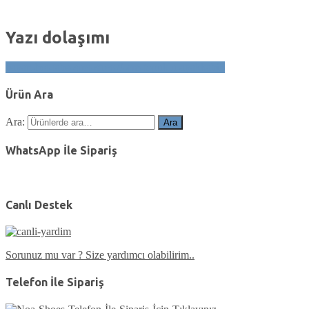
Yazı dolaşımı
bayan-bot-taba-suet-strec-9-cm-topuklu-ayakkabi3
Ürün Ara
Ara:
Ara
WhatsApp İle Sipariş
Canlı Destek
Sorunuz mu var ? Size yardımcı olabilirim..
Telefon İle Sipariş