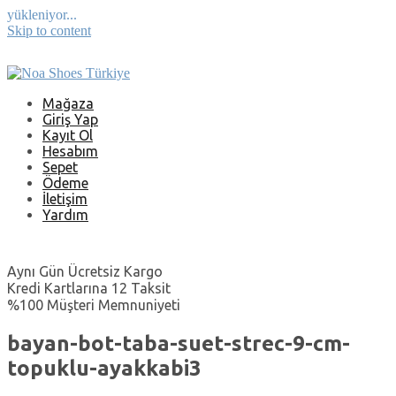
yükleniyor...
Skip to content
Mağaza
Giriş Yap
Kayıt Ol
Hesabım
Sepet
Ödeme
İletişim
Yardım
Aynı Gün Ücretsiz Kargo
Kredi Kartlarına 12 Taksit
%100 Müşteri Memnuniyeti
bayan-bot-taba-suet-strec-9-cm-
topuklu-ayakkabi3