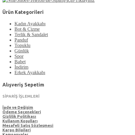
Ürün Kategorileri
Kadın Ayakkabı
Bot & Çizme
Terlik & Sandalet
Panduf
Topuklu
Günlük
Spor
Babet
İndirim
Erkek Ayakkabı
Alışveriş Sepetim
SİPARİŞ İŞLEMLERİ
İade ve Değişim
Ödeme Seçenekleri
Gizlilik Politikası
Kullanım Koşulları
Mesafeli Satış Sözleşmesi
Kargo Bilgileri
Kampanyalar