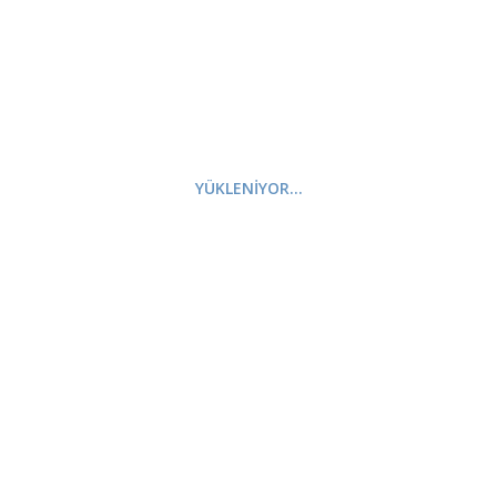
ÜRÜN KATEGORILERI
YÜKLENIYOR...
Kadın Ayakkabı
Bot & Çizme
Terlik & Sandalet
Panduf
Topuklu
Günlük
Spor
Babet
İndirim
Erkek Ayakkabı