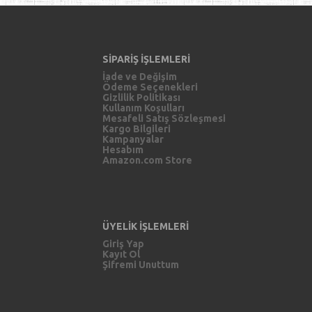
SİPARİŞ İŞLEMLERİ
İade ve Değişim
Ödeme Seçenekleri
Gizlilik Politikası
Kullanım Koşulları
Mesafeli Satış Sözleşmesi
Kargo Bilgileri
Kampanyalar
Hesabım
Amazon.com Store
ÜYELİK İŞLEMLERİ
Giriş Yap
Kayıt Ol
Şifremi Unuttum