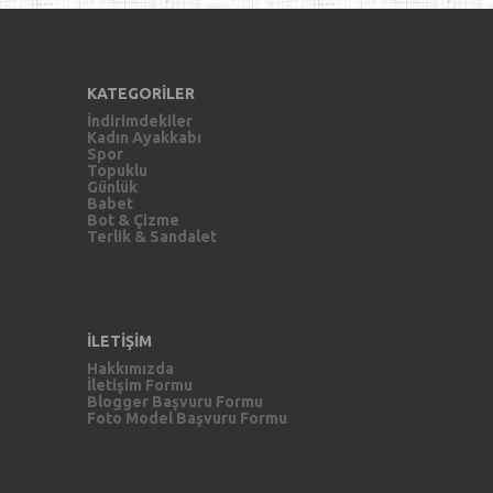
KATEGORİLER
İndirimdekiler
Kadın Ayakkabı
Spor
Topuklu
Günlük
Babet
Bot & Çizme
Terlik & Sandalet
İLETİŞİM
Hakkımızda
İletişim Formu
Blogger Başvuru Formu
Foto Model Başvuru Formu