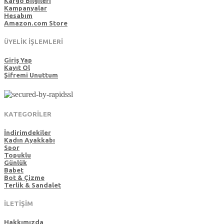
Kargo Bilgileri
Kampanyalar
Hesabım
Amazon.com Store
ÜYELİK İŞLEMLERİ
Giriş Yap
Kayıt Ol
Şifremi Unuttum
KATEGORİLER
İndirimdekiler
Kadın Ayakkabı
Spor
Topuklu
Günlük
Babet
Bot & Çizme
Terlik & Sandalet
İLETİŞİM
Hakkımızda