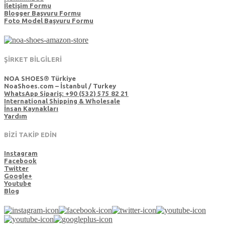
İletişim Formu
Blogger Başvuru Formu
Foto Model Başvuru Formu
ŞİRKET BİLGİLERİ
NOA SHOES® Türkiye
NoaShoes.com – İstanbul / Turkey
WhatsApp Sipariş: +90 (532) 575 82 21
International Shipping & Wholesale
İnsan Kaynakları
Yardım
BİZİ TAKİP EDİN
Instagram
Facebook
Twitter
Google+
Youtube
Blog