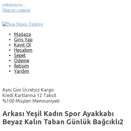
yükleniyor...
Skip to content
Mağaza
Giriş Yap
Kayıt Ol
Hesabım
Sepet
Ödeme
İletişim
Yardım
Aynı Gün Ücretsiz Kargo
Kredi Kartlarına 12 Taksit
%100 Müşteri Memnuniyeti
Arkası Yeşil Kadın Spor Ayakkabı
Beyaz Kalın Taban Günlük Bağcıklı2