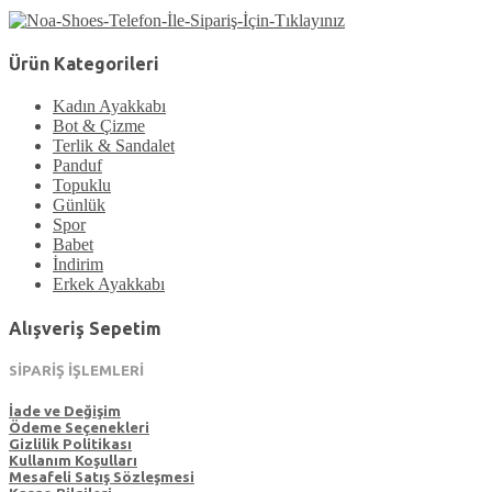
Ürün Kategorileri
Kadın Ayakkabı
Bot & Çizme
Terlik & Sandalet
Panduf
Topuklu
Günlük
Spor
Babet
İndirim
Erkek Ayakkabı
Alışveriş Sepetim
SİPARİŞ İŞLEMLERİ
İade ve Değişim
Ödeme Seçenekleri
Gizlilik Politikası
Kullanım Koşulları
Mesafeli Satış Sözleşmesi