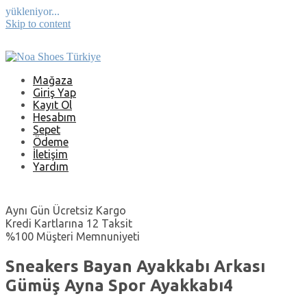
yükleniyor...
Skip to content
Mağaza
Giriş Yap
Kayıt Ol
Hesabım
Sepet
Ödeme
İletişim
Yardım
Aynı Gün Ücretsiz Kargo
Kredi Kartlarına 12 Taksit
%100 Müşteri Memnuniyeti
Sneakers Bayan Ayakkabı Arkası
Gümüş Ayna Spor Ayakkabı4