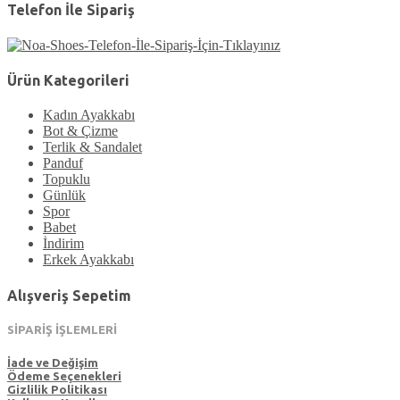
Telefon İle Sipariş
Ürün Kategorileri
Kadın Ayakkabı
Bot & Çizme
Terlik & Sandalet
Panduf
Topuklu
Günlük
Spor
Babet
İndirim
Erkek Ayakkabı
Alışveriş Sepetim
SİPARİŞ İŞLEMLERİ
İade ve Değişim
Ödeme Seçenekleri
Gizlilik Politikası