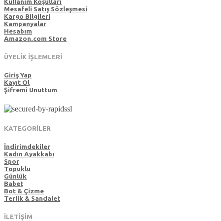
Kullanım Koşulları
Mesafeli Satış Sözleşmesi
Kargo Bilgileri
Kampanyalar
Hesabım
Amazon.com Store
ÜYELİK İŞLEMLERİ
Giriş Yap
Kayıt Ol
Şifremi Unuttum
KATEGORİLER
İndirimdekiler
Kadın Ayakkabı
Spor
Topuklu
Günlük
Babet
Bot & Çizme
Terlik & Sandalet
İLETİŞİM