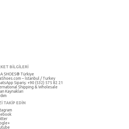
RKET BİLGİLERİ
A SHOES® Türkiye
aShoes.com – İstanbul / Turkey
atsApp Sipariş: +90 (532) 575 82 21
ternational Shipping & Wholesale
an Kaynakları
rdım
Zİ TAKİP EDİN
stagram
cebook
itter
ogle+
utube