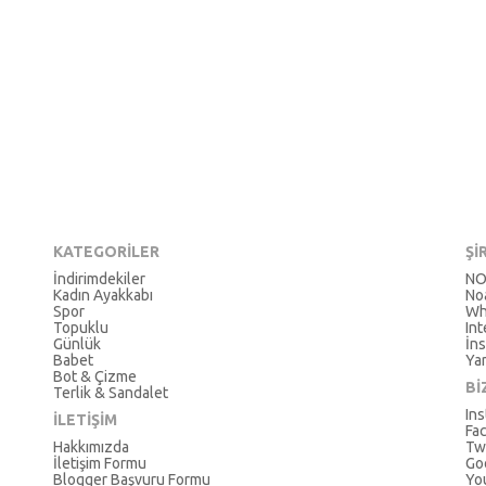
KATEGORİLER
Şİ
İndirimdekiler
NO
Kadın Ayakkabı
No
Spor
Wh
Topuklu
In
Günlük
İns
Babet
Ya
Bot & Çizme
Bİ
Terlik & Sandalet
In
İLETİŞİM
Fa
Hakkımızda
Tw
İletişim Formu
Go
Blogger Başvuru Formu
Yo