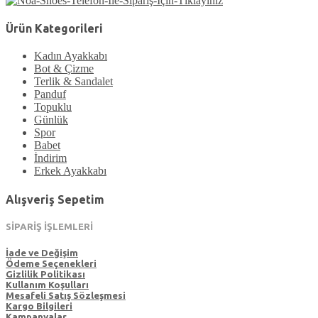
Ürün Kategorileri
Kadın Ayakkabı
Bot & Çizme
Terlik & Sandalet
Panduf
Topuklu
Günlük
Spor
Babet
İndirim
Erkek Ayakkabı
Alışveriş Sepetim
SİPARİŞ İŞLEMLERİ
İade ve Değişim
Ödeme Seçenekleri
Gizlilik Politikası
Kullanım Koşulları
Mesafeli Satış Sözleşmesi
Kargo Bilgileri
Kampanyalar