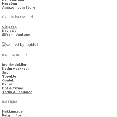
Hesabım
Amazon.com Store
ÜYELİK İŞLEMLERİ
Giriş Yap
Kayıt Ol
Şifremi Unuttum
KATEGORİLER
İndirimdekiler
Kadın Ayakkabı
Spor
Topuklu
Günlük
Babet
Bot & Çizme
Terlik & Sandalet
İLETİŞİM
Hakkımızda
İletişim Formu