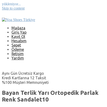
yükleniyor...
Skip to content
Mağaza
Giriş Yap
Kayıt Ol
Hesabım
Sepet
Ödeme
İletişim
Yardım
Aynı Gün Ücretsiz Kargo
Kredi Kartlarına 12 Taksit
%100 Müşteri Memnuniyeti
Bayan Terlik Yarı Ortopedik Parlak
Renk Sandalet10